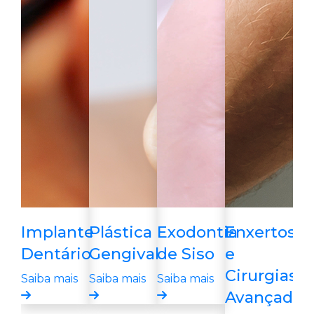
Implante
Plástica
Exodontia
Enxertos
Dentário
Gengival
de Siso
e
Cirurgias
Saiba mais
Saiba mais
Saiba mais
Avançadas