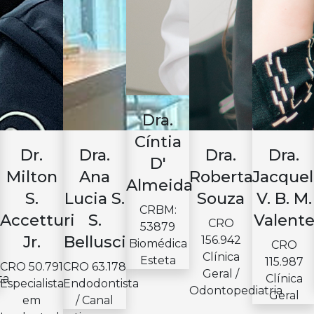
Dra.
Cíntia
Dr.
Dra.
Dra.
Dra.
D'
Milton
Ana
Roberta
Jacquel
Almeida
S.
Lucia S.
Souza
V. B. M.
CRBM:
Accetturi
S.
Valent
CRO
53879
Jr.
Bellusci
156.942
Biomédica
CRO
Clínica
Esteta
115.987
CRO 50.791
CRO 63.178
Geral /
ta
Clínica
Especialista
Endodontista
Odontopediatria
Geral
em
/ Canal